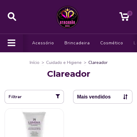
0
Acessório
Brincadeira
Cosmético
L
Início
>
Cuidado e Higiene
>
Clareador
Clareador
Filtrar