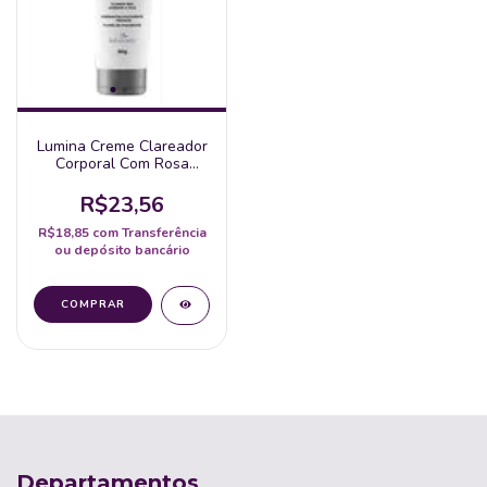
Lumina Creme Clareador
Corporal Com Rosa
Mosqueta E Niacinamida
60G Sofisticatto
R$23,56
R$18,85
com
Transferência
ou depósito bancário
Departamentos