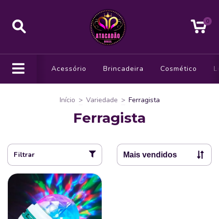
0
Acessório
Brincadeira
Cosmético
L
Início
>
Variedade
>
Ferragista
Ferragista
Filtrar