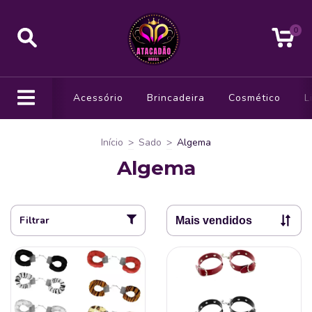
0
Acessório
Brincadeira
Cosmético
L
Início
>
Sado
>
Algema
Algema
Filtrar