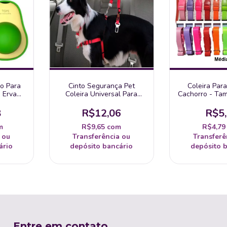
o Para
Cinto Segurança Pet
Coleira Par
 Erva
Coleira Universal Para
Cachorro - Ta
erativo
Cachorro E Gato Passeio
8
R$12,06
R$5
m
R$9,65
com
R$4,7
 ou
Transferência ou
Transferê
ário
depósito bancário
depósito 
Entre em contato