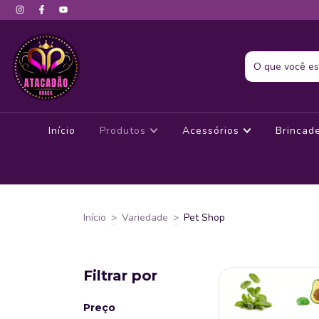
Início
Produtos
Acessórios
Brincad
Início
>
Variedade
>
Pet Shop
Filtrar por
Preço