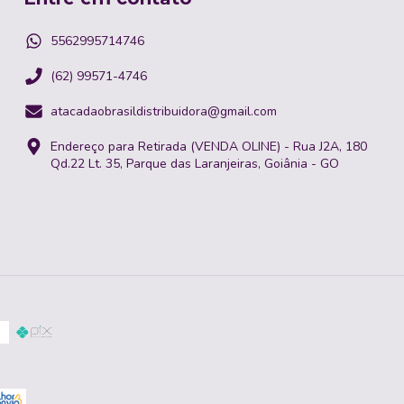
5562995714746
(62) 99571-4746
atacadaobrasildistribuidora@gmail.com
Endereço para Retirada (VENDA OLINE) - Rua J2A, 180
Qd.22 Lt. 35, Parque das Laranjeiras, Goiânia - GO