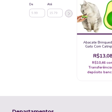
De
Até
Abacate Brinqued
Gato Com Catnip
Natural Gatos Int
R$13,0
R$10,46
co
Transferência
depósito banc
Departamentos