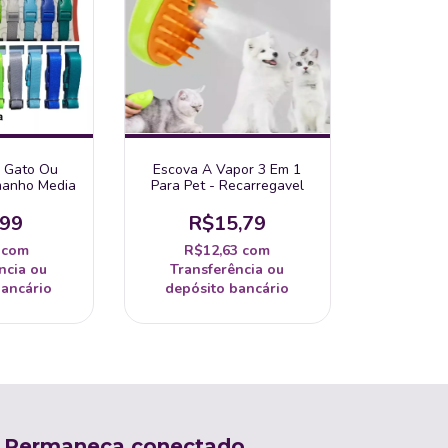
a Gato Ou
Escova A Vapor 3 Em 1
manho Media
Para Pet - Recarregavel
,99
R$15,79
9
com
R$12,63
com
ncia ou
Transferência ou
bancário
depósito bancário
Permaneça conectado