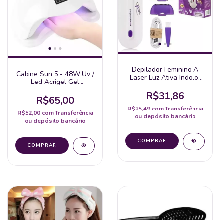
Depilador Feminino A
Cabine Sun 5 - 48W Uv /
Laser Luz Ativa Indolor
Led Acrigel Gel
Recarregavel Sem Fio 2
Alongamento Unhas
Em 1
R$31,86
Estufa Forninho
R$65,00
Porcelana Fibra
R$25,49
com
Transferência
R$52,00
com
Transferência
ou depósito bancário
ou depósito bancário