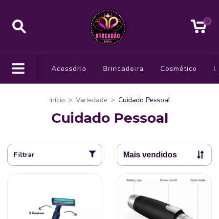
0
Acessório
Brincadeira
Cosmético
L
Início
>
Variedade
>
Cuidado Pessoal
Cuidado Pessoal
Filtrar