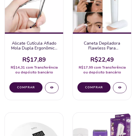
Alicate Cutícula Afiado
Caneta Depiladora
Mola Dupla Ergonômico
Flawless Para
Pedicure Unha Original
Sobrancelhas Elétrico
Lâmina Aço Inox
Recarregável Com Usb
R$17,89
R$22,49
R$14,31
com
Transferência
R$17,99
com
Transferência
ou depósito bancário
ou depósito bancário