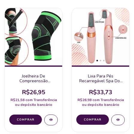
Joelheira De
Lixa Para Pés
Compreenssão
Recarregável Spa Dos
Ortopedica Com Faixa
Pés 2 Potências
Dupla Le-6104
110V/220V
R$26,95
R$33,73
R$21,56
com
Transferência
R$26,98
com
Transferência
ou depósito bancário
ou depósito bancário