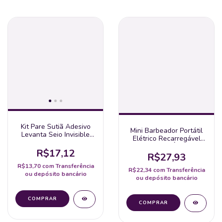
Kit Pare Sutiã Adesivo
Mini Barbeador Portátil
Levanta Seio Invisible
Elétrico Recarregável
Pushup Tipo Orelha De
Prova D'Água
Coelho - 1 Par
R$17,12
R$27,93
R$13,70
com
Transferência
R$22,34
com
Transferência
ou depósito bancário
ou depósito bancário