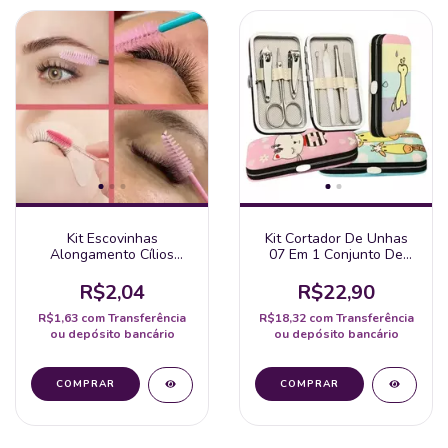
Kit Escovinhas
Kit Cortador De Unhas
Alongamento Cílios
07 Em 1 Conjunto De
Sobrancelha
Manicure Pedicure De
Descartável (1
Aço Inoxidável
R$2,04
R$22,90
Pacote/10Un)
Eletromex
R$1,63
com
Transferência
R$18,32
com
Transferência
ou depósito bancário
ou depósito bancário