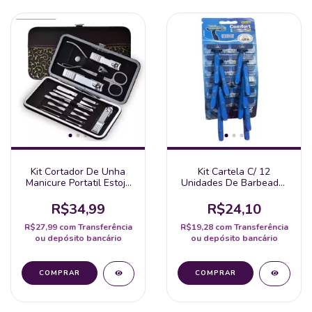
Kit Cortador De Unha
Kit Cartela C/ 12
Manicure Portatil Estojo
Unidades De Barbeador
Pinca Tesoura (12 Peças
De 2 Lâminas - Comfort
Variadas No Kit)
2
R$34,99
R$24,10
R$27,99
com
Transferência
R$19,28
com
Transferência
ou depósito bancário
ou depósito bancário