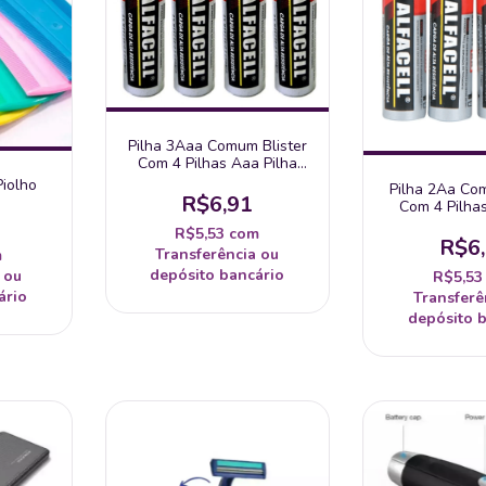
Pilha 3Aaa Comum Blister
Com 4 Pilhas Aaa Pilha
Pequena - Importada
Piolho
Pilha 2Aa Com
R$6,91
Com 4 Pilhas
Pequena Al
R$5,53
com
Impor
R$6
Transferência ou
m
depósito bancário
 ou
R$5,5
ário
Transferê
depósito 