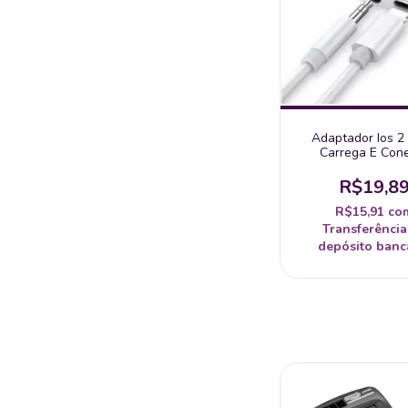
Adaptador Ios 2
Carrega E Con
Fone/Audio E Víde
Ipad
R$19,8
R$15,91
co
Transferência
depósito banc