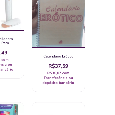
piladora
s Para
 Elétrico
l Com Usb
,49
Calendário Erótico
9
com
ncia ou
R$37,59
bancário
R$30,07
com
Transferência ou
depósito bancário