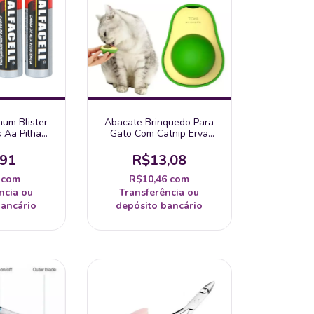
um Blister
Abacate Brinquedo Para
 Aa Pilha
Gato Com Catnip Erva
facell -
Natural Gatos Interativo
tada
,91
R$13,08
3
com
R$10,46
com
ncia ou
Transferência ou
bancário
depósito bancário