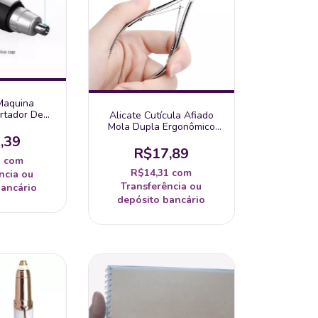
Maquina
rtador De
Alicate Cutícula Afiado
 Orelhas
Mola Dupla Ergonômico
Pedicure Unha Original
,39
Lâmina Aço Inox
R$17,89
1
com
R$14,31
com
ncia ou
Transferência ou
bancário
depósito bancário