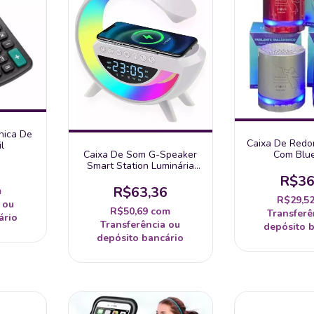
nica De
Caixa De Red
l
Com Blu
Caixa De Som G-Speaker
Smart Station Luminária
Bluetooth Inteligente
R$36
Carregador Para Android E
R$63,36
m
Iphone Relógio De Mesa Bl
R$29,5
 ou
R$50,69
com
Transferê
ário
Transferência ou
depósito 
depósito bancário