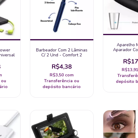
Aparelho 
Aparador Co
 Power
Barbeador Com 2 Lâminas
Pelos Nariz
iversal
C/ 2 Und - Comfort 2
R$17
8
R$4,38
R$13,9
m
R$3,50
com
Transferê
 ou
Transferência ou
depósito 
ário
depósito bancário