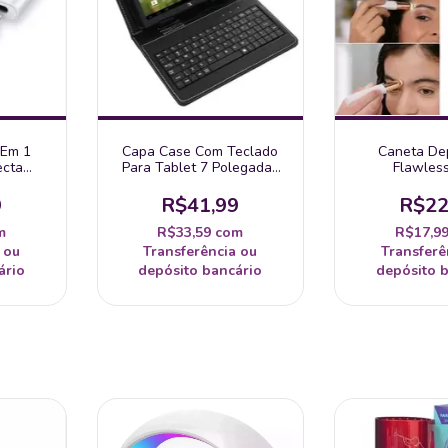
 Em 1
Capa Case Com Teclado
Caneta De
ecta
Para Tablet 7 Polegadas
Flawles
o Iphone
Conexão Usb Preto
Sobrancelhas
Recarregáve
9
R$41,99
R$22
m
R$33,59
com
R$17,9
 ou
Transferência ou
Transferê
ário
depósito bancário
depósito 