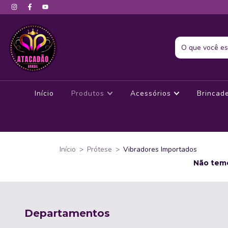
Início
Produtos
Acessórios
Brincad
Início
>
Prótese
>
Vibradores Importados
Não temo
Departamentos